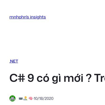
Chuyển
đến
mnhphn's insights
phần
nội
dung
.NET
C# 9 có gì mới ? T
·
10/18/2020