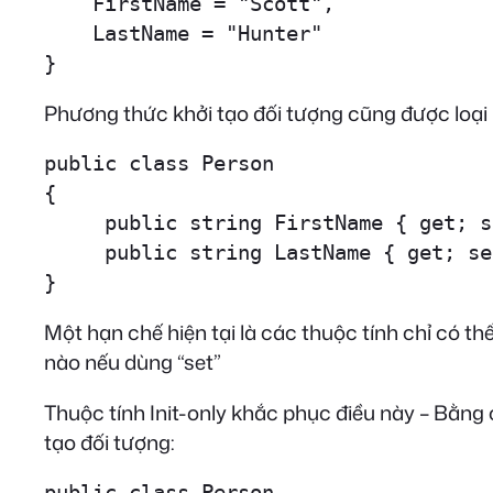
    FirstName = "Scott",

    LastName = "Hunter"

}
Phương thức khởi tạo đối tượng cũng được loại b
public class Person

{

     public string FirstName { get; s
     public string LastName { get; se
} 
Một hạn chế hiện tại là các thuộc tính chỉ có t
nào nếu dùng “set”
Thuộc tính Init-only khắc phục điều này – Bằng c
tạo đối tượng:
public class Person
