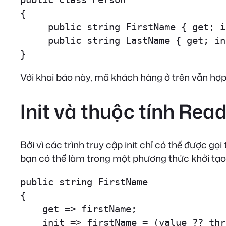
{

     public string FirstName { get; i
     public string LastName { get; in
}
Với khai báo này, mã khách hàng ở trên vẫn hợp
Init và thuộc tính Rea
Bởi vì các trình truy cập init chỉ có thể được 
bạn có thể làm trong một phương thức khởi tạo
public string FirstName 

{ 

    get => firstName; 

    init => firstName = (value ?? thr