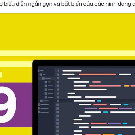
rợ biểu diễn ngắn gọn và bất biến của các hình dạng d