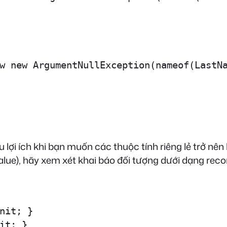
w new ArgumentNullException(nameof(LastNa
u lợi ích khi bạn muốn các thuộc tính riêng lẻ trở nê
alue), hãy xem xét khai báo đối tượng dưới dạng reco
nit; }

it; }
