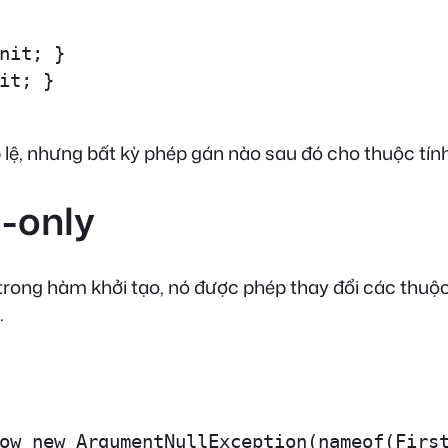
nit; }

it; }

 lệ, nhưng bất kỳ phép gán nào sau đó cho thuộc tí
d-only
gọi trong hàm khởi tạo, nó được phép thay đổi các thu
.
ow new ArgumentNullException(nameof(First