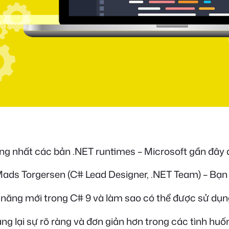
ống nhất các bản .NET runtimes – Microsoft gần đây 
 Mads Torgersen (C# Lead Designer, .NET Team) – Bạn
h năng mới trong C# 9 và làm sao có thể được sử dụn
g lại sự rõ ràng và đơn giản hơn trong các tình huốn