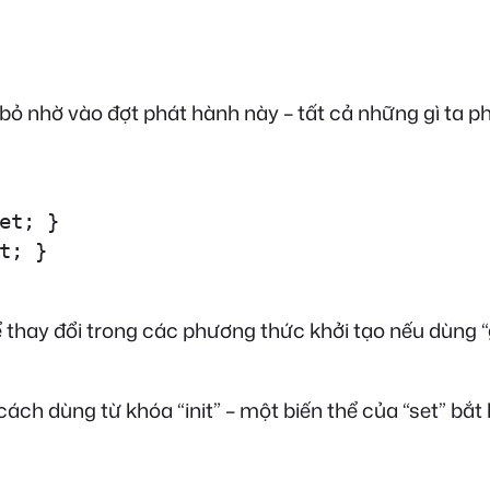
ỏ nhờ vào đợt phát hành này – tất cả những gì ta phả
et; }

t; }

hể thay đổi trong các phương thức khởi tạo nếu dùng 
ách dùng từ khóa “init” – một biến thể của “set” bắt 