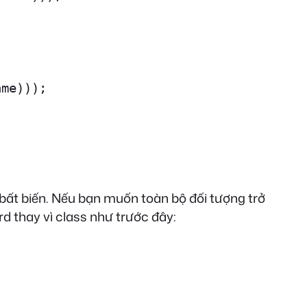
me)));

n bất biến. Nếu bạn muốn toàn bộ đối tượng trở
rd thay vì class như trước đây: