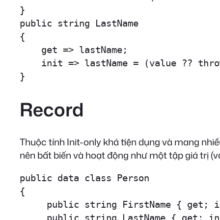
}

public string LastName 

{ 

    get => lastName; 

    init => lastName = (value ?? thro
}
Record
Thuộc tính Init-only khá tiện dụng và mang nhiề
nên bất biến và hoạt động như một tập giá trị (v
public data class Person

{

     public string FirstName { get; i
     public string LastName { get; in