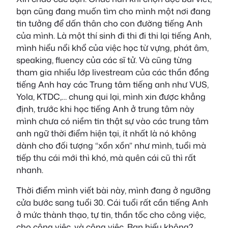
bạn cũng đang muốn tìm cho mình một nơi đang
tin tưởng để dấn thân cho con đường tiếng Anh
của mình. Là một thí sinh đi thi đi thi lại tiếng Anh,
mình hiểu nổi khổ của việc học từ vựng, phát âm,
speaking, fluency của các sĩ tử. Và cũng từng
tham gia nhiều lớp livestream của các thần đồng
tiếng Anh hay các Trung tâm tiếng anh như VUS,
Yola, KTDC,… chung qui lại, mình xin được khẳng
định, trước khi học tiếng Anh ở trung tâm này
mình chưa có niềm tin thật sự vào các trung tâm
anh ngữ thời điểm hiện tại, ít nhất là nó không
dành cho đối tượng “xồn xồn” như mình, tuổi mà
tiếp thu cái mới thì khó, mà quên cái cũ thì rất
nhanh.
Thời điểm mình viết bài này, mình đang ở ngưỡng
cửa bước sang tuổi 30. Cái tuổi rất cần tiếng Anh
ở mức thành thạo, tự tin, thần tốc cho công việc,
cho công việc, và công việc. Bạn hiểu không?