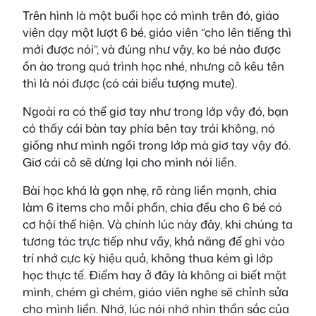
Trên hình là một buổi học có mình trên đó, giáo
viên dạy một lượt 6 bé, giáo viên “cho lên tiếng thì
mới được nói”, và đúng như vậy, ko bé nào được
ồn ào trong quá trình học nhé, nhưng cô kêu tên
thì là nói được (có cái biểu tượng mute).
Ngoài ra có thể giơ tay như trong lớp vậy đó, bạn
có thấy cái bàn tay phía bên tay trái không, nó
giống như mình ngồi trong lớp mà giơ tay vậy đó.
Giơ cái cô sẽ dừng lại cho mình nói liền.
Bài học khá là gọn nhẹ, rõ ràng liền mạnh, chia
làm 6 items cho mỗi phần, chia đều cho 6 bé có
cơ hội thể hiện. Và chính lúc này đây, khi chúng ta
tương tác trực tiếp như vầy, khả năng để ghi vào
trí nhớ cực kỳ hiệu quả, không thua kém gì lớp
học thực tế. Điểm hay ở đây là không ai biết mặt
mình, chém gì chém, giáo viên nghe sẽ chỉnh sửa
cho mình liền. Nhớ, lúc nói nhớ nhìn thần sắc của