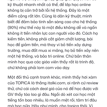
kỹ thuật nhanh nhất có thể, để lớp học online
không bị cản trở bởi lỗi hệ thống. Đây là một
điểm cộng rất lớn. Cũng là dân kỹ thuật, mình
biết để đảm bảo tính sẵn sàng cao cho hệ thống
(90%) như thế này là một điều không dễ và ngốn
không ít tiền nhân lực con người vào đó. Cách họ
kiếm tiền, không phải cắt giảm chất lượng, bài
học để giảm tiền, mà thay vì bỏ tiền xây dựng
trường, mua đất mua xi măng, họ bỏ tiền xây nên
một hệ thống, và bảo trì online. Chứ bản thân
mình học qua các giáo viên thấy rất là trình độ,
chứ không phải lom com vào dạy.
Một đối thủ cạnh tranh khác, mình thấy hơi xàm
của TOPICA là thằng italki.com, ai rãnh cứ review
thử, chứ cái cách deal giá của nó để học được với
GV thấy tào lao gì đâu. Ngồi dò xét coi học một
tiếng tốn bao nhiêu, là muốn mệt rồi, tâm trí đâu
mà học nữa. Hãy như mình, cho topica thôi. Vì