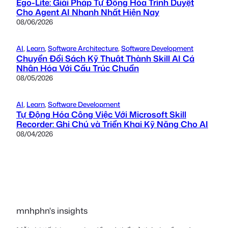
Ego-Lite: Giải Pháp Tự Động Hóa Trình Duyệt
Cho Agent AI Nhanh Nhất Hiện Nay
08/06/2026
AI
, 
Learn
, 
Software Architecture
, 
Software Development
Chuyển Đổi Sách Kỹ Thuật Thành Skill AI Cá
Nhân Hóa Với Cấu Trúc Chuẩn
08/05/2026
AI
, 
Learn
, 
Software Development
Tự Động Hóa Công Việc Với Microsoft Skill
Recorder: Ghi Chú và Triển Khai Kỹ Năng Cho AI
08/04/2026
mnhphn's insights