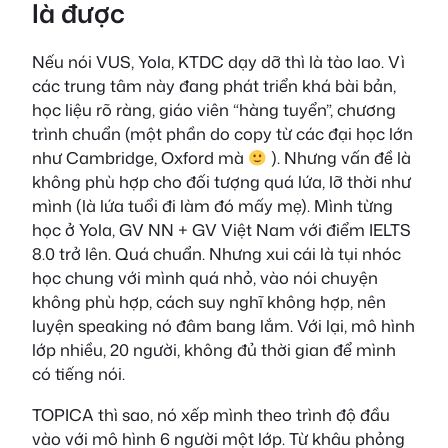
là được
Nếu nói VUS, Yola, KTDC dạy dỡ thì là tào lao. Vì
các trung tâm này đang phát triển khá bài bản,
học liệu rõ ràng, giáo viên “hàng tuyển”, chương
trình chuẩn (một phần do copy từ các đại học lớn
như Cambridge, Oxford mà
). Nhưng vấn đề là
không phù hợp cho đối tượng quá lứa, lỡ thời như
mình (là lứa tuổi đi làm đó mấy mẹ). Mình từng
học ở Yola, GV NN + GV Việt Nam với điểm IELTS
8.0 trở lên. Quá chuẩn. Nhưng xui cái là tụi nhóc
học chung với mình quá nhỏ, vào nói chuyện
không phù hợp, cách suy nghĩ không hợp, nên
luyện speaking nó đâm bang lắm. Với lại, mô hình
lớp nhiều, 20 người, không đủ thời gian để mình
có tiếng nói.
TOPICA thì sao, nó xếp mình theo trình độ đầu
vào với mô hình 6 người một lớp. Từ khâu phỏng