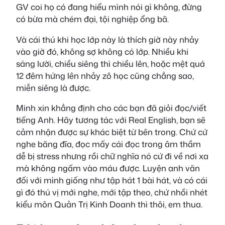
GV coi họ có đang hiểu mình nói gì không, đừng
có bừa mà chém đại, tội nghiệp ổng bã.
Và cái thú khi học lớp này là thích giờ này nhảy
vào giờ đó, không sợ không có lớp. Nhiều khi
sáng lười, chiều siêng thì chiều lên, hoặc mệt quá
12 đêm hứng lên nhảy zô học cũng chẳng sao,
miễn siêng là được.
Minh xin khẳng định cho các bạn đã giỏi đọc/viết
tiếng Anh. Hãy tương tác với Real English, bạn sẽ
cảm nhận được sự khác biệt từ bên trong. Chứ cứ
nghe băng đĩa, đọc mấy cái đọc trong âm thầm
dễ bị stress nhưng rồi chữ nghĩa nó cứ đi về nơi xa
mà không ngấm vào máu được. Luyện anh văn
đối với mình giống như tập hát 1 bài hát, và có cái
gì đó thú vị mới nghe, mới tập theo, chứ nhồi nhét
kiểu môn Quản Trị Kinh Doanh thì thôi, em thua.