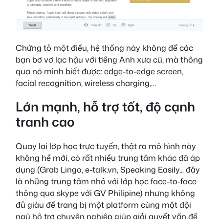
Chứng tỏ một điều, hệ thống này không để các
bạn bơ vơ lạc hậu với tiếng Anh xưa cũ, mà thông
qua nó mình biết được: edge-to-edge screen,
facial recognition, wireless charging,…
Lớn mạnh, hỗ trợ tốt, độ cạnh
tranh cao
Quay lại lớp học trực tuyến, thật ra mô hình này
không hề mới, có rất nhiều trung tâm khác đã áp
dụng (Grab Lingo, e-talk.vn, Speaking Easily,.. đây
là những trung tâm nhỏ với lớp học face-to-face
thông qua skype với GV Philipine) nhưng không
đủ giàu để trang bị một platform cùng một đội
ngũ hỗ trợ chuyên nghiệp giúp giải quyết vấn đề