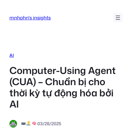
Chuyển
đến
mnhphn's insights
phần
nội
dung
AI
Computer-Using Agent
(CUA) – Chuẩn bị cho
thời kỳ tự động hóa bởi
AI
·
03/28/2025