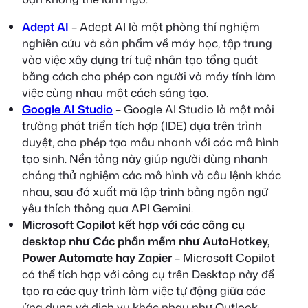
Adept AI
– Adept AI là một phòng thí nghiệm
nghiên cứu và sản phẩm về máy học, tập trung
vào việc xây dựng trí tuệ nhân tạo tổng quát
bằng cách cho phép con người và máy tính làm
việc cùng nhau một cách sáng tạo.
Google AI Studio
– Google AI Studio là một môi
trường phát triển tích hợp (IDE) dựa trên trình
duyệt, cho phép tạo mẫu nhanh với các mô hình
tạo sinh. Nền tảng này giúp người dùng nhanh
chóng thử nghiệm các mô hình và câu lệnh khác
nhau, sau đó xuất mã lập trình bằng ngôn ngữ
yêu thích thông qua API Gemini.
Microsoft Copilot
kết hợp với các công cụ
desktop như Các phần mềm như AutoHotkey,
Power Automate hay Zapier
– Microsoft Copilot
có thể tích hợp với công cụ trên Desktop này để
tạo ra các quy trình làm việc tự động giữa các
ứng dụng và dịch vụ khác nhau như Outlook,