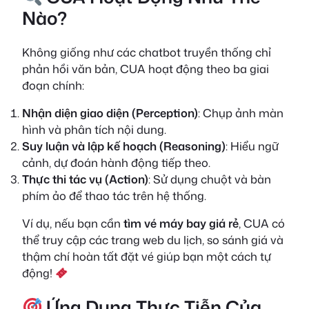
Nào?
Không giống như các chatbot truyền thống chỉ
phản hồi văn bản, CUA hoạt động theo ba giai
đoạn chính:
Nhận diện giao diện (Perception)
: Chụp ảnh màn
hình và phân tích nội dung.
Suy luận và lập kế hoạch (Reasoning)
: Hiểu ngữ
cảnh, dự đoán hành động tiếp theo.
Thực thi tác vụ (Action)
: Sử dụng chuột và bàn
phím ảo để thao tác trên hệ thống.
Ví dụ, nếu bạn cần
tìm vé máy bay giá rẻ
, CUA có
thể truy cập các trang web du lịch, so sánh giá và
thậm chí hoàn tất đặt vé giúp bạn một cách tự
động!
Ứng Dụng Thực Tiễn Của