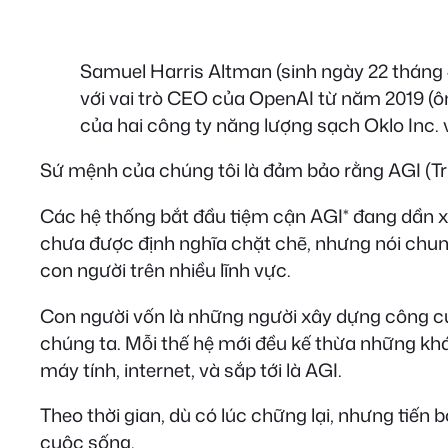
Samuel Harris Altman (sinh ngày 22 tháng
với vai trò CEO của OpenAI từ năm 2019 (ô
của hai công ty năng lượng sạch Oklo Inc. 
Sứ mệnh của chúng tôi là đảm bảo rằng AGI (Trí 
Các hệ thống bắt đầu tiệm cận AGI* đang dần xuất
chưa được định nghĩa chặt chẽ, nhưng nói chun
con người trên nhiều lĩnh vực.
Con người vốn là những người xây dựng công cụ, 
chúng ta. Mỗi thế hệ mới đều kế thừa những k
máy tính, internet, và sắp tới là AGI.
Theo thời gian, dù có lúc chững lại, nhưng tiế
cuộc sống.