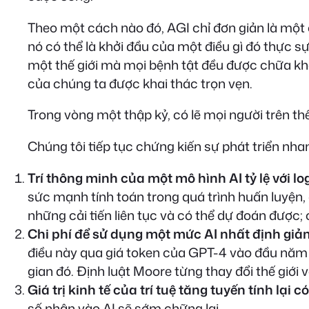
Theo một cách nào đó, AGI chỉ đơn giản là một
nó có thể là khởi đầu của một điều gì đó thực sự
một thế giới mà mọi bệnh tật đều được chữa khỏ
của chúng ta được khai thác trọn vẹn.
Trong vòng một thập kỷ, có lẽ mọi người trên th
Chúng tôi tiếp tục chứng kiến sự phát triển nha
Trí thông minh của một mô hình AI tỷ lệ với l
sức mạnh tính toán trong quá trình huấn luyện, 
những cải tiến liên tục và có thể dự đoán được;
Chi phí để sử dụng một mức AI nhất định giảm
điều này qua giá token của GPT-4 vào đầu năm 
gian đó. Định luật Moore từng thay đổi thế giới
Giá trị kinh tế của trí tuệ tăng tuyến tính lại có
số nhân vào AI sẽ sớm chững lại.