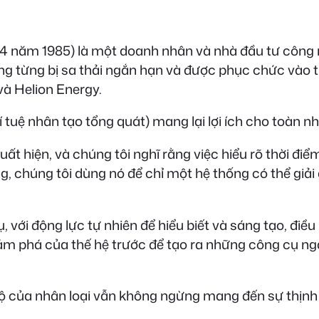
 4 năm 1985) là một doanh nhân và nhà đầu tư công 
ng từng bị sa thải ngắn hạn và được phục chức vào t
và Helion Energy.
tuệ nhân tạo tổng quát) mang lại lợi ích cho toàn nh
 hiện, và chúng tôi nghĩ rằng việc hiểu rõ thời điểm
g, chúng tôi dùng nó để chỉ một hệ thống có thể giả
với động lực tự nhiên để hiểu biết và sáng tạo, điều 
hám phá của thế hệ trước để tạo ra những công cụ 
n bộ của nhân loại vẫn không ngừng mang đến sự thịn