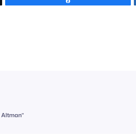
Share
 Altman”