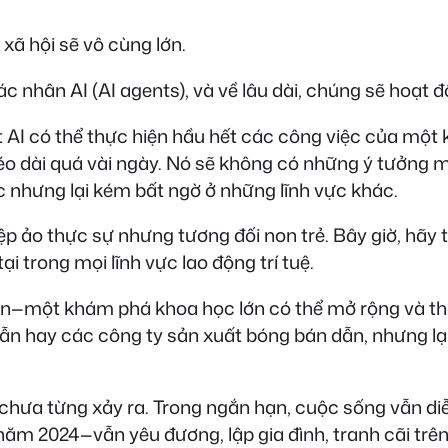
xã hội sẽ vô cùng lớn.
 tác nhân AI (AI agents), và về lâu dài, chúng sẽ hoạ
I có thể thực hiện hầu hết các công việc của một 
éo dài quá vài ngày. Nó sẽ không có những ý tưởng m
c nhưng lại kém bất ngờ ở những lĩnh vực khác.
 ảo thực sự nhưng tương đối non trẻ. Bây giờ, hãy t
i trong mọi lĩnh vực lao động trí tuệ.
dẫn—một khám phá khoa học lớn có thể mở rộng và t
ẫn hay các công ty sản xuất bóng bán dẫn, nhưng lại 
đó chưa từng xảy ra. Trong ngắn hạn, cuộc sống vẫn d
ăm 2024—vẫn yêu đương, lập gia đình, tranh cãi trên m