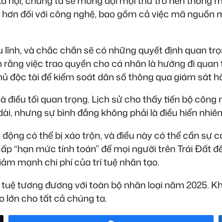
xã hội; chúng ta sẽ mong đợi mọi thứ trở nên thông m
 hơn đối với công nghệ, bao gồm cả việc mã nguồn 
lĩnh, và chắc chắn sẽ có những quyết định quan trọ
tin rằng việc trao quyền cho cá nhân là hướng đi quan
phủ độc tài để kiểm soát dân số thông qua giám sát h
à điều tối quan trọng. Lịch sử cho thấy tiến bộ công
âu dài, nhưng sự bình đẳng không phải là điều hiển nh
 động có thể bị xáo trộn, và điều này có thể cần sự 
ấp “hạn mức tính toán” để mọi người trên Trái Đất 
iảm mạnh chi phí của trí tuệ nhân tạo.
 tuệ tương đương với toàn bộ nhân loại năm 2025. Khi
o lớn cho tất cả chúng ta.