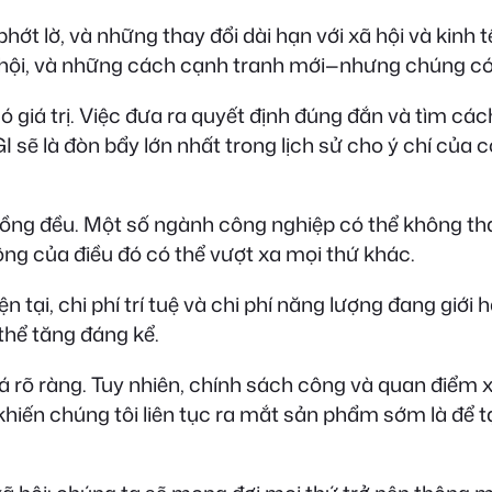
hớt lờ, và những thay đổi dài hạn với xã hội và kinh 
 hội, và những cách cạnh tranh mới—nhưng chúng có t
 giá trị. Việc đưa ra quyết định đúng đắn và tìm các
 sẽ là đòn bẩy lớn nhất trong lịch sử cho ý chí của 
ồng đều. Một số ngành công nghiệp có thể không thay
động của điều đó có thể vượt xa mọi thứ khác.
tại, chi phí trí tuệ và chi phí năng lượng đang giới h
thể tăng đáng kể.
á rõ ràng. Tuy nhiên, chính sách công và quan điểm 
khiến chúng tôi liên tục ra mắt sản phẩm sớm là để 