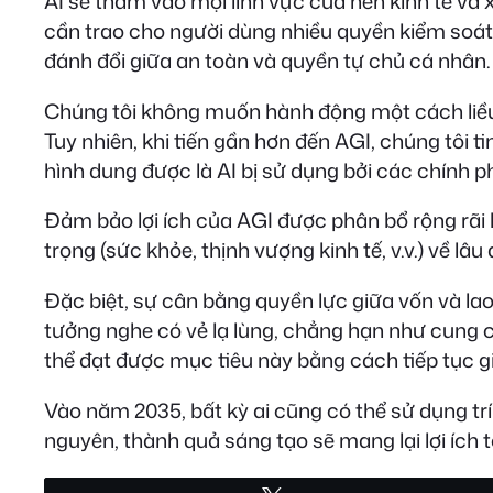
AI sẽ thấm vào mọi lĩnh vực của nền kinh tế và 
cần trao cho người dùng nhiều quyền kiểm soát
đánh đổi giữa an toàn và quyền tự chủ cá nhân.
Chúng tôi không muốn hành động một cách liều 
Tuy nhiên, khi tiến gần hơn đến AGI, chúng tôi 
hình dung được là AI bị sử dụng bởi các chính 
Đảm bảo lợi ích của AGI được phân bổ rộng rãi l
trọng (sức khỏe, thịnh vượng kinh tế, v.v.) về l
Đặc biệt, sự cân bằng quyền lực giữa vốn và lao
tưởng nghe có vẻ lạ lùng, chẳng hạn như cung c
thể đạt được mục tiêu này bằng cách tiếp tục g
Vào năm 2035, bất kỳ ai cũng có thể sử dụng trí
nguyên, thành quả sáng tạo sẽ mang lại lợi ích t