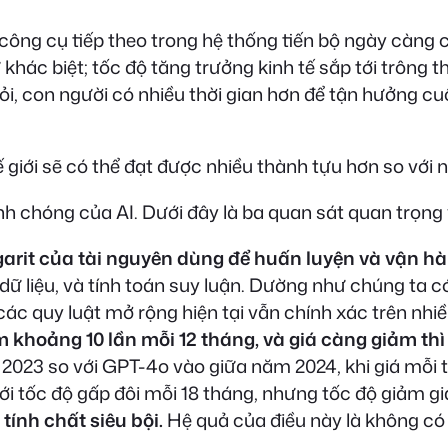
 công cụ tiếp theo trong hệ thống tiến bộ ngày càng
 khác biệt; tốc độ tăng trưởng kinh tế sắp tới trông
i, con người có nhiều thời gian hơn để tận hưởng cu
ế giới sẽ có thể đạt được nhiều thành tựu hơn so vớ
nh chóng của AI. Dưới đây là ba quan sát quan trọng v
ogarit của tài nguyên dùng để huấn luyện và vận hà
dữ liệu, và tính toán suy luận. Dường như chúng ta có
 các quy luật mở rộng hiện tại vẫn chính xác trên nh
 khoảng 10 lần mỗi 12 tháng, và giá càng giảm th
2023 so với GPT-4o vào giữa năm 2024, khi giá mỗi 
 với tốc độ gấp đôi mỗi 18 tháng, nhưng tốc độ giảm g
 tính chất siêu bội.
Hệ quả của điều này là không có 