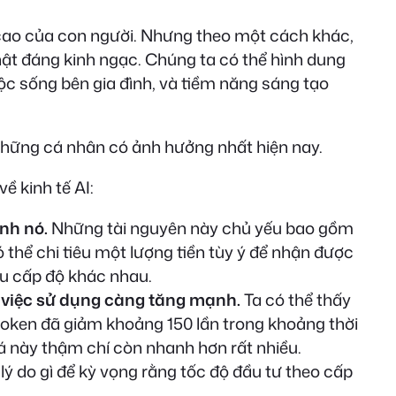
 cao của con người. Nhưng theo một cách khác,
 thật đáng kinh ngạc. Chúng ta có thể hình dung
ộc sống bên gia đình, và tiềm năng sáng tạo
i những cá nhân có ảnh hưởng nhất hiện nay.
ề kinh tế AI:
nh nó.
Những tài nguyên này chủ yếu bao gồm
 thể chi tiêu một lượng tiền tùy ý để nhận được
iều cấp độ khác nhau.
ì việc sử dụng càng tăng mạnh.
Ta có thể thấy
token đã giảm khoảng 150 lần trong khoảng thời
iá này thậm chí còn nhanh hơn rất nhiều.
lý do gì để kỳ vọng rằng tốc độ đầu tư theo cấp