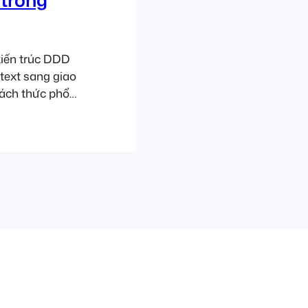
kiến trúc DDD
text sang giao
hách thức phổ
lại phần 8 tại:
g…