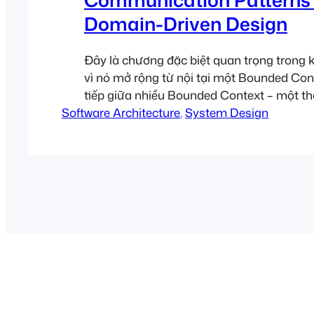
Domain-Driven Design
Đây là chương đặc biệt quan trọng trong 
vì nó mở rộng từ nội tại một Bounded Con
tiếp giữa nhiều Bounded Context – một t
Software Architecture
biến trong hệ thống phân tán hiện đại. Xem 
, 
System Design
DDD: Phần 8 – Các pattern kiến trúc tron